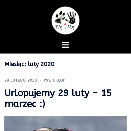
Skip
to
content
Miesiąc:
luty 2020
28 LUTEGO 2020
PSY
,
URLOP
Urlopujemy 29 luty – 15
marzec :)