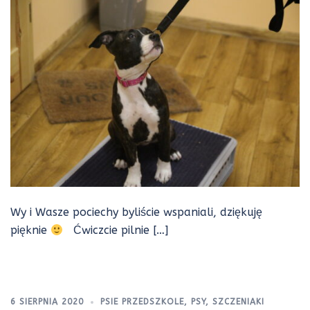
Wy i Wasze pociechy byliście wspaniali, dziękuję
pięknie
Ćwiczcie pilnie […]
6 SIERPNIA 2020
PSIE PRZEDSZKOLE
,
PSY
,
SZCZENIAKI