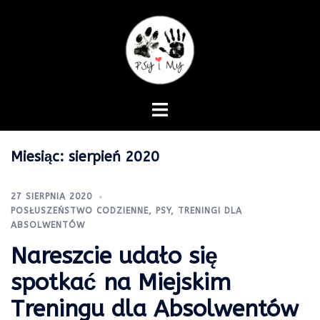
Skip
to
content
Miesiąc:
sierpień 2020
27 SIERPNIA 2020
POSŁUSZEŃSTWO CODZIENNE
,
PSY
,
TRENINGI DLA
ABSOLWENTÓW
Nareszcie udało się
spotkać na Miejskim
Treningu dla Absolwentów