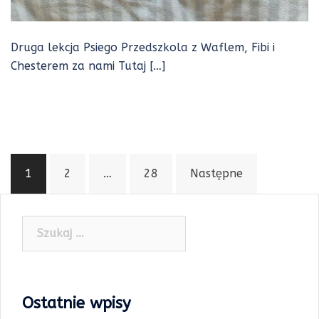
Druga lekcja Psiego Przedszkola z Waflem, Fibi i
Chesterem za nami Tutaj […]
Stronicowanie
1
2
…
28
Następne
wpisów
Szukaj:
Ostatnie wpisy