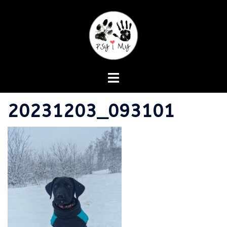
Skip
to
content
20231203_093101