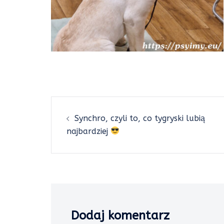
Post
Synchro, czyli to, co tygryski lubią
navigation
najbardziej
Dodaj komentarz