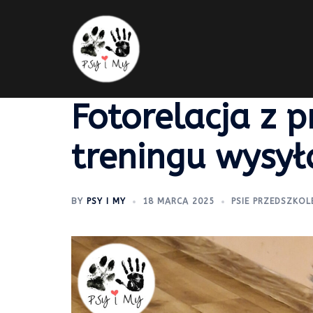
Skip
to
content
Fotorelacja z 
treningu wysył
BY
PSY I MY
18 MARCA 2025
PSIE PRZEDSZKOL