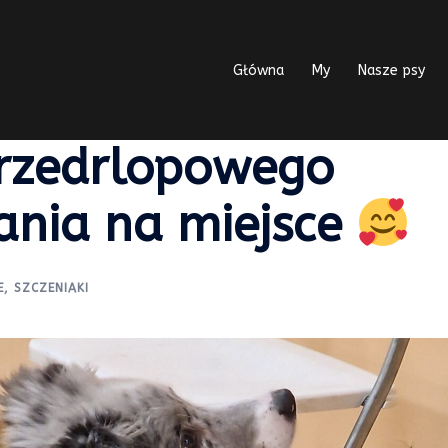
Główna
My
Nasze psy
przedrlopowego
ania na miejsce
E
,
SZCZENIAKI